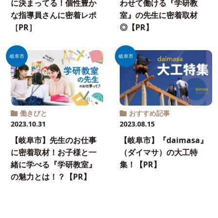
に決まってる！個性豊か
わせて働ける『学研教
な指導員さんに密着レポ
室』の先生に密着取材
［PR］
◎【PR】
岐阜市
岐阜市
働きびと
おすすめ記事
2023.10.31
2023.08.15
【岐阜市】先生のお仕事
【岐阜市】『daimasa』
に密着取材！お子様と一
（ダイマサ）の大工特
緒に学べる『学研教室』
集！【PR】
の魅力とは！？【PR】