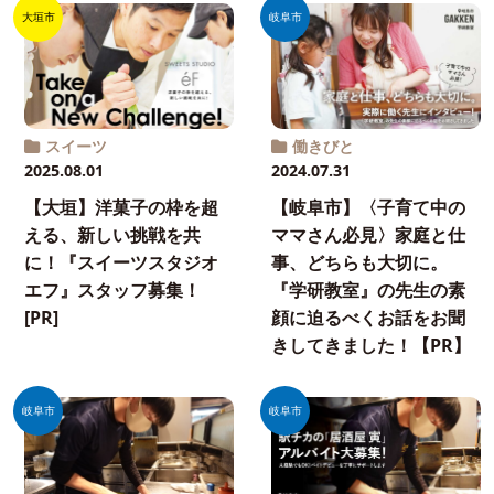
大垣市
岐阜市
スイーツ
働きびと
2025.08.01
2024.07.31
【大垣】洋菓子の枠を超
【岐阜市】〈子育て中の
える、新しい挑戦を共
ママさん必見〉家庭と仕
に！『スイーツスタジオ
事、どちらも大切に。
エフ』スタッフ募集！
『学研教室』の先生の素
[PR]
顔に迫るべくお話をお聞
きしてきました！【PR】
岐阜市
岐阜市