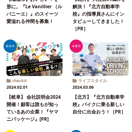
形に。『Le Vanillier （ル
解決！『北方自動車学
バニーエ）』のスイーツ
校』の指導員さんにイン
愛溢れる仲間を募集！
タビューしてきました！
［PR］
岐阜市
本巣市
checkit
ライフスタイル
2024.02.01
2024.03.06
【岐阜】 会社説明会2024
【北方】『北方自動車学
開催！顧客は誰もが知っ
校』バイクに乗る新しい
ているあの企業！『ヤマ
自分に出会おう！［PR］
ニパッケージ』[PR]