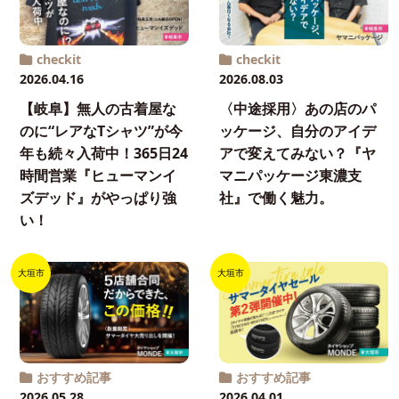
checkit
checkit
2026.04.16
2026.08.03
【岐阜】無人の古着屋な
〈中途採用〉あの店のパ
のに“レアなTシャツ”が今
ッケージ、自分のアイデ
年も続々入荷中！365日24
アで変えてみない？『ヤ
時間営業『ヒューマンイ
マニパッケージ東濃支
ズデッド』がやっぱり強
社』で働く魅力。
い！
大垣市
大垣市
おすすめ記事
おすすめ記事
2026.05.28
2026.04.01