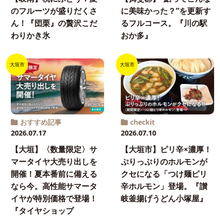
のフルーツが盛りだくさ
に美味かった？”を更新す
ん！『団栗』の贅沢こだ
るフルコース。『川の駅
わりかき氷
おか多』
大垣市
大垣市
おすすめ記事
checkit
2026.07.17
2026.07.10
【大垣】〈数量限定〉サ
【大垣市】ピリ辛×濃厚！
マータイヤ大売り出しを
ぷりっぷりのホルモンが
開催！夏本番前に備える
クセになる「つけ麺ピリ
なら今。高性能サマータ
辛ホルモン」登場。『讃
イヤが特別価格で登場！
岐釜揚げうどん小塚屋』
『タイヤショップ