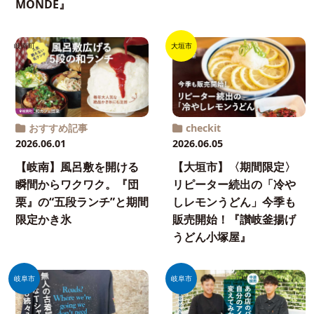
MONDE』
岐南町
大垣市
おすすめ記事
checkit
2026.06.01
2026.06.05
【岐南】風呂敷を開ける
【大垣市】〈期間限定〉
瞬間からワクワク。『団
リピーター続出の「冷や
栗』の“五段ランチ”と期間
しレモンうどん」今季も
限定かき氷
販売開始！『讃岐釜揚げ
うどん小塚屋』
岐阜市
岐阜市