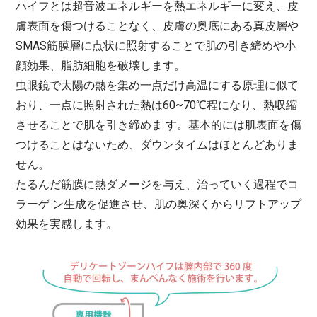
ハイフとは超音波エネルギーを熱エネルギーに変え、皮
膚表面を傷つけることなく、皮膚の奥底にある真皮層や
SMAS
筋膜層に点状に照射することで肌の引き締めや小
顔効果、脂肪細胞を破壊します。
虫眼鏡で太陽の熱を集め一点だけ高温にする原理に似て
おり、一点に照射された熱は
60~70
℃程になり、熱収縮
させることで肌を引き締めま す。基本的には肌表面を傷
つけることはないため、ダウンタイムはほとんどありま
せん。
たるんだ筋膜に熱ダメージを与え、治っていく過程でコ
ラーゲ ン生成を促進させ、肌の奥深くからリフトアップ
効果を実感します。