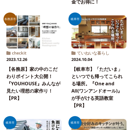
金でお得に！
各務原市
岐阜市
checkit
ていねいな暮らし
2023.12.26
2024.10.04
【各務原】家の中のこだ
【岐阜市】「ただいま」
わりポイント大公開！
といつでも帰ってこられ
『YOUHOUSE』みんなが
る場所。『One and
見たい理想の家作り！
All(ワンアンドオール)』
【PR】
が手がける英語教室
【PR】
岐阜市
岐阜市