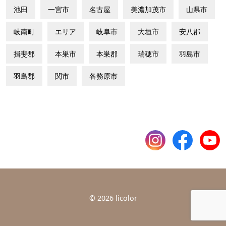
池田
一宮市
名古屋
美濃加茂市
山県市
岐南町
エリア
岐阜市
大垣市
安八郡
揖斐郡
本巣市
本巣郡
瑞穂市
羽島市
羽島郡
関市
各務原市
©
2026 licolor