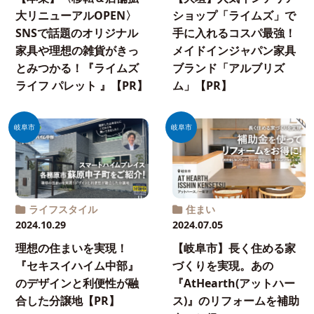
大リニューアルOPEN〉
ショップ「ライムズ」で
SNSで話題のオリジナル
手に入れるコスパ最強！
家具や理想の雑貨がきっ
メイドインジャパン家具
とみつかる！『ライムズ
ブランド「アルブリズ
ライフ パレット 』【PR】
ム」【PR】
岐阜市
岐阜市
ライフスタイル
住まい
2024.10.29
2024.07.05
理想の住まいを実現！
【岐阜市】長く住める家
『セキスイハイム中部』
づくりを実現。あの
のデザインと利便性が融
『AtHearth(アットハー
合した分譲地【PR】
ス)』のリフォームを補助