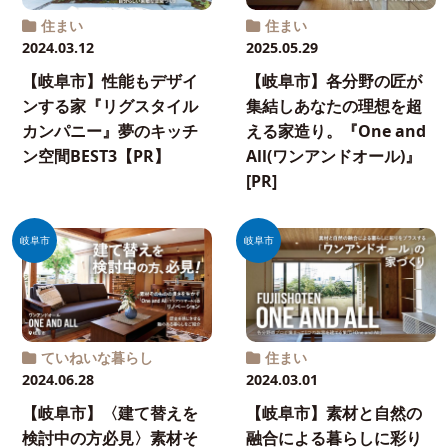
住まい
住まい
2024.03.12
2025.05.29
【岐阜市】性能もデザイ
【岐阜市】各分野の匠が
ンする家『リグスタイル
集結しあなたの理想を超
カンパニー』夢のキッチ
える家造り。『One and
ン空間BEST3【PR】
All(ワンアンドオール)』
[PR]
岐阜市
岐阜市
ていねいな暮らし
住まい
2024.06.28
2024.03.01
【岐阜市】〈建て替えを
【岐阜市】素材と自然の
検討中の方必見〉素材そ
融合による暮らしに彩り