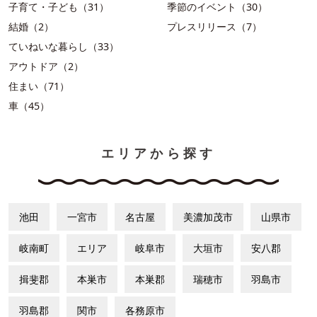
子育て・子ども（31）
季節のイベント（30）
結婚（2）
プレスリリース（7）
ていねいな暮らし（33）
アウトドア（2）
住まい（71）
車（45）
エリアから探す
池田
一宮市
名古屋
美濃加茂市
山県市
岐南町
エリア
岐阜市
大垣市
安八郡
揖斐郡
本巣市
本巣郡
瑞穂市
羽島市
羽島郡
関市
各務原市