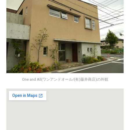
One and All(ワンアンドオール/(有)藤井商店)の外観