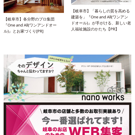
【岐阜市】「暮らしの質を高める
建築を」『One and All(ワンアン
【岐阜市】各分野のプロ集団
ドオール)』が手がける、新しい老
『One and All(ワンアンドオー
人福祉施設のかたち【PR】
ル)』とお家づくり[PR]