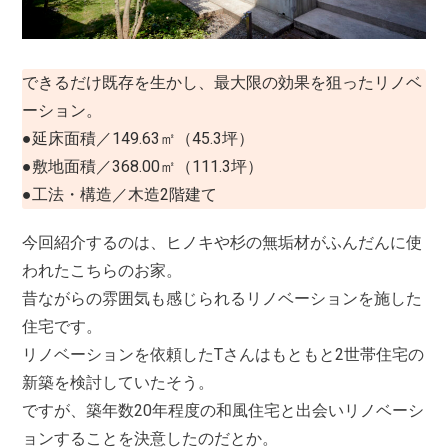
できるだけ既存を生かし、最大限の効果を狙ったリノベ
ーション。
●延床面積／149.63㎡（45.3坪）
●敷地面積／
368.00㎡（111.3坪）
●工法・構造／木造2階建て
今回紹介するのは、ヒノキや杉の無垢材がふんだんに使
われたこちらのお家。
昔ながらの雰囲気も感じられるリノベーションを施した
住宅です。
リノベーションを依頼したTさんはもともと2世帯住宅の
新築を検討していたそう。
ですが、築
年数20年程度の和風住宅と出会いリノベーシ
ョンすることを決意したのだとか。