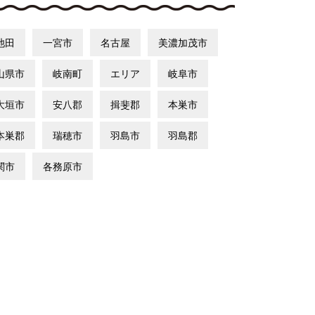
池田
一宮市
名古屋
美濃加茂市
山県市
岐南町
エリア
岐阜市
大垣市
安八郡
揖斐郡
本巣市
本巣郡
瑞穂市
羽島市
羽島郡
関市
各務原市