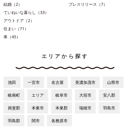
結婚（2）
プレスリリース（7）
ていねいな暮らし（33）
アウトドア（2）
住まい（71）
車（45）
エリアから探す
池田
一宮市
名古屋
美濃加茂市
山県市
岐南町
エリア
岐阜市
大垣市
安八郡
揖斐郡
本巣市
本巣郡
瑞穂市
羽島市
羽島郡
関市
各務原市