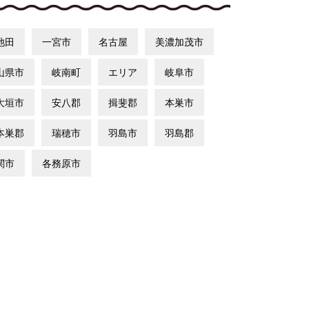
池田
一宮市
名古屋
美濃加茂市
山県市
岐南町
エリア
岐阜市
大垣市
安八郡
揖斐郡
本巣市
本巣郡
瑞穂市
羽島市
羽島郡
関市
各務原市