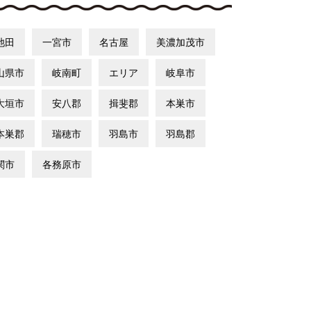
池田
一宮市
名古屋
美濃加茂市
山県市
岐南町
エリア
岐阜市
大垣市
安八郡
揖斐郡
本巣市
本巣郡
瑞穂市
羽島市
羽島郡
関市
各務原市