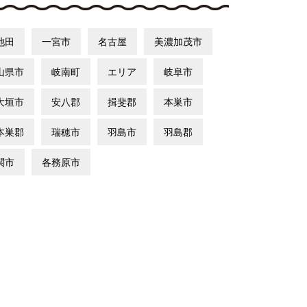
池田
一宮市
名古屋
美濃加茂市
山県市
岐南町
エリア
岐阜市
大垣市
安八郡
揖斐郡
本巣市
本巣郡
瑞穂市
羽島市
羽島郡
関市
各務原市