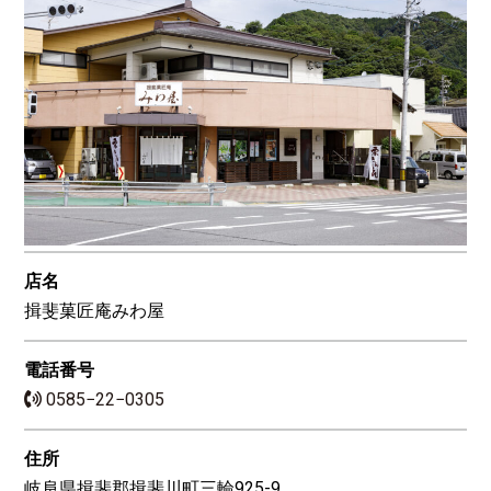
店名
揖斐菓匠庵みわ屋
電話番号
0585−22−0305
住所
岐阜県揖斐郡揖斐川町三輪925-9