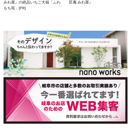
みわ屋』の絶品いちご大福「ふわ
匠庵 みわ屋』
もち苺」[PR]