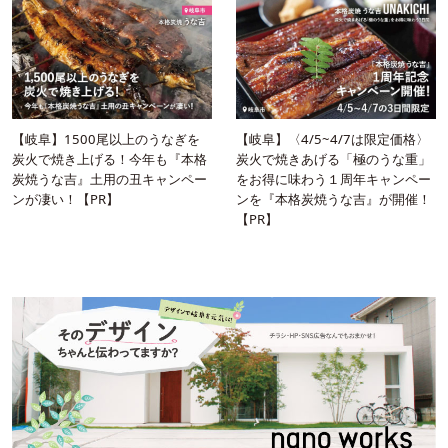
【岐阜】1500尾以上のうなぎを
【岐阜】〈4/5~4/7は限定価格〉
炭火で焼き上げる！今年も『本格
炭火で焼きあげる「極のうな重」
炭焼うな吉』土用の丑キャンペー
をお得に味わう１周年キャンペー
ンが凄い！【PR】
ンを『本格炭焼うな吉』が開催！
【PR】