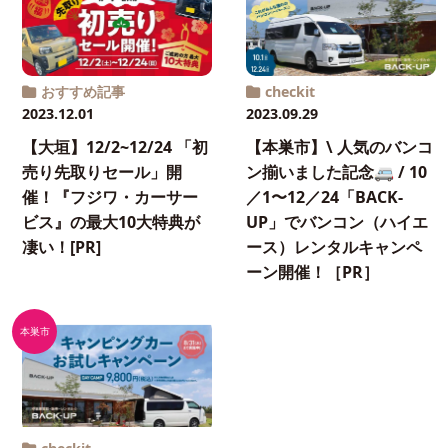
おすすめ記事
checkit
2023.12.01
2023.09.29
【大垣】12/2~12/24 「初
【本巣市】\ 人気のバンコ
売り先取りセール」開
ン揃いました記念🚐 / 10
催！『フジワ・カーサー
／1〜12／24「BACK-
ビス』の最大10大特典が
UP」でバンコン（ハイエ
凄い！[PR]
ース）レンタルキャンペ
ーン開催！［PR］
本巣市