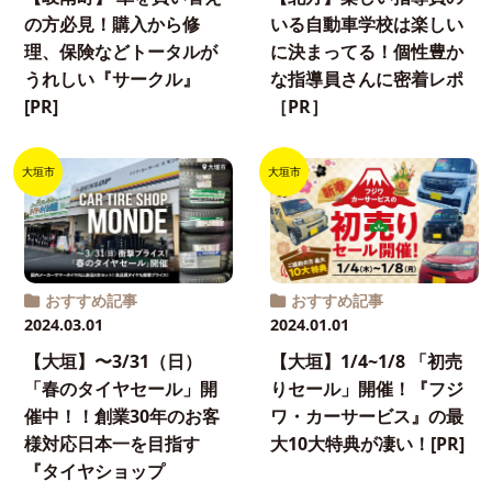
の方必見！購入から修
いる自動車学校は楽しい
理、保険などトータルが
に決まってる！個性豊か
うれしい『サークル』
な指導員さんに密着レポ
[PR]
［PR］
大垣市
大垣市
おすすめ記事
おすすめ記事
2024.03.01
2024.01.01
【大垣】〜3/31（日）
【大垣】1/4~1/8 「初売
「春のタイヤセール」開
りセール」開催！『フジ
催中！！創業30年のお客
ワ・カーサービス』の最
様対応日本一を目指す
大10大特典が凄い！[PR]
『タイヤショップ