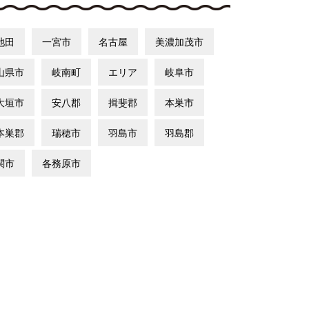
池田
一宮市
名古屋
美濃加茂市
山県市
岐南町
エリア
岐阜市
大垣市
安八郡
揖斐郡
本巣市
本巣郡
瑞穂市
羽島市
羽島郡
関市
各務原市