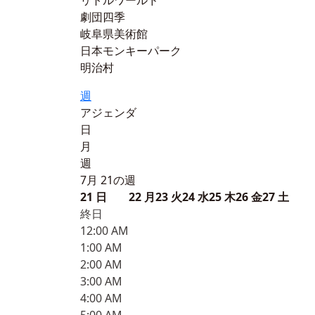
リトルワールド
劇団四季
岐阜県美術館
日本モンキーパーク
明治村
週
アジェンダ
日
月
週
7月 21の週
21
日
22
月
23
火
24
水
25
木
26
金
27
土
終日
12:00 AM
1:00 AM
2:00 AM
3:00 AM
4:00 AM