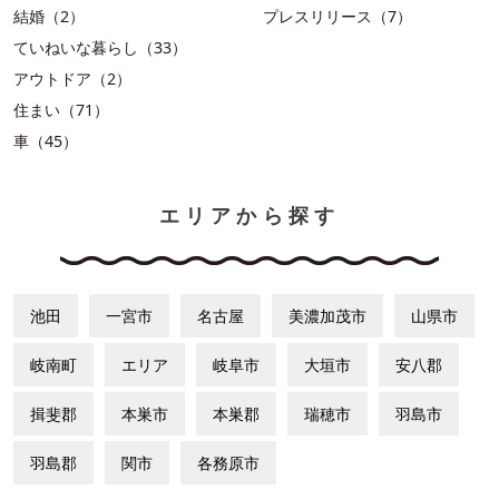
結婚（2）
プレスリリース（7）
ていねいな暮らし（33）
アウトドア（2）
住まい（71）
車（45）
エリアから探す
池田
一宮市
名古屋
美濃加茂市
山県市
岐南町
エリア
岐阜市
大垣市
安八郡
揖斐郡
本巣市
本巣郡
瑞穂市
羽島市
羽島郡
関市
各務原市