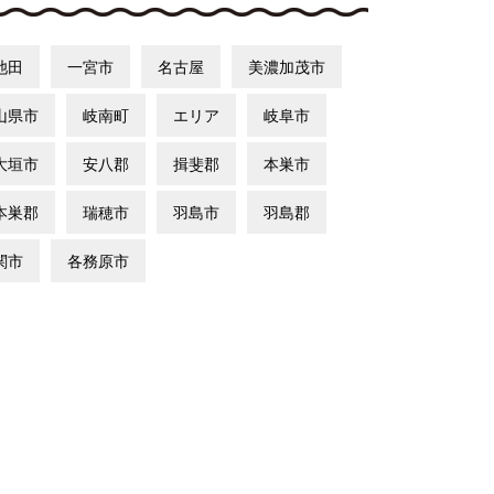
池田
一宮市
名古屋
美濃加茂市
山県市
岐南町
エリア
岐阜市
大垣市
安八郡
揖斐郡
本巣市
本巣郡
瑞穂市
羽島市
羽島郡
関市
各務原市