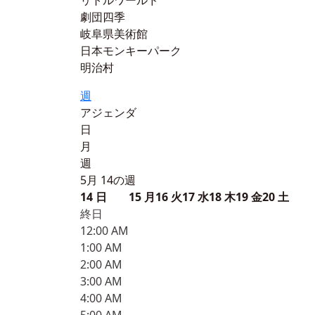
リトルワールド
劇団四季
岐阜県美術館
日本モンキーパーク
明治村
週
アジェンダ
日
月
週
5月 14の週
14
日
15
月
16
火
17
水
18
木
19
金
20
土
終日
12:00 AM
1:00 AM
2:00 AM
3:00 AM
4:00 AM