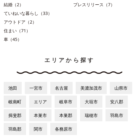
結婚（2）
プレスリリース（7）
ていねいな暮らし（33）
アウトドア（2）
住まい（71）
車（45）
エリアから探す
池田
一宮市
名古屋
美濃加茂市
山県市
岐南町
エリア
岐阜市
大垣市
安八郡
揖斐郡
本巣市
本巣郡
瑞穂市
羽島市
羽島郡
関市
各務原市