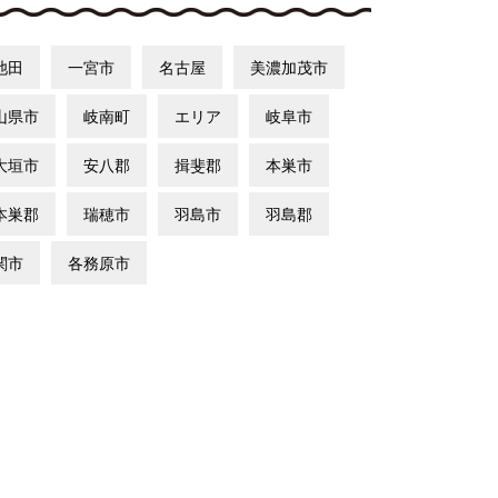
池田
一宮市
名古屋
美濃加茂市
山県市
岐南町
エリア
岐阜市
大垣市
安八郡
揖斐郡
本巣市
本巣郡
瑞穂市
羽島市
羽島郡
関市
各務原市