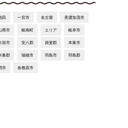
池田
一宮市
名古屋
美濃加茂市
山県市
岐南町
エリア
岐阜市
大垣市
安八郡
揖斐郡
本巣市
本巣郡
瑞穂市
羽島市
羽島郡
関市
各務原市