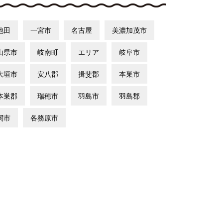
池田
一宮市
名古屋
美濃加茂市
山県市
岐南町
エリア
岐阜市
大垣市
安八郡
揖斐郡
本巣市
本巣郡
瑞穂市
羽島市
羽島郡
関市
各務原市