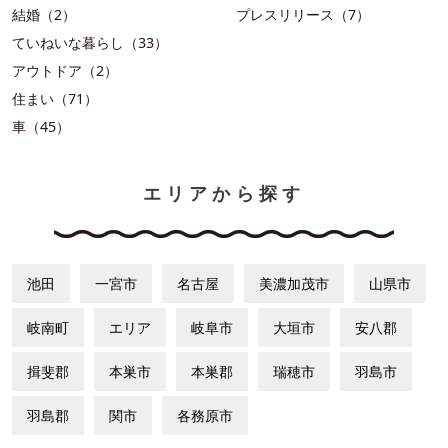
結婚（2）
プレスリリース（7）
ていねいな暮らし（33）
アウトドア（2）
住まい（71）
車（45）
エリアから探す
池田
一宮市
名古屋
美濃加茂市
山県市
岐南町
エリア
岐阜市
大垣市
安八郡
揖斐郡
本巣市
本巣郡
瑞穂市
羽島市
羽島郡
関市
各務原市