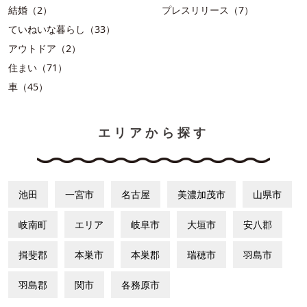
結婚（2）
プレスリリース（7）
ていねいな暮らし（33）
アウトドア（2）
住まい（71）
車（45）
エリアから探す
池田
一宮市
名古屋
美濃加茂市
山県市
岐南町
エリア
岐阜市
大垣市
安八郡
揖斐郡
本巣市
本巣郡
瑞穂市
羽島市
羽島郡
関市
各務原市