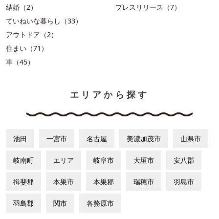
結婚（2）
プレスリリース（7）
ていねいな暮らし（33）
アウトドア（2）
住まい（71）
車（45）
エリアから探す
池田
一宮市
名古屋
美濃加茂市
山県市
岐南町
エリア
岐阜市
大垣市
安八郡
揖斐郡
本巣市
本巣郡
瑞穂市
羽島市
羽島郡
関市
各務原市