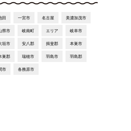
池田
一宮市
名古屋
美濃加茂市
山県市
岐南町
エリア
岐阜市
大垣市
安八郡
揖斐郡
本巣市
本巣郡
瑞穂市
羽島市
羽島郡
関市
各務原市