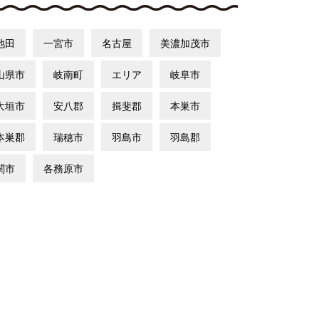
池田
一宮市
名古屋
美濃加茂市
山県市
岐南町
エリア
岐阜市
大垣市
安八郡
揖斐郡
本巣市
本巣郡
瑞穂市
羽島市
羽島郡
関市
各務原市