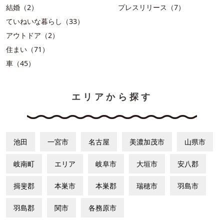
結婚（2）
プレスリリース（7）
ていねいな暮らし（33）
アウトドア（2）
住まい（71）
車（45）
エリアから探す
池田
一宮市
名古屋
美濃加茂市
山県市
岐南町
エリア
岐阜市
大垣市
安八郡
揖斐郡
本巣市
本巣郡
瑞穂市
羽島市
羽島郡
関市
各務原市