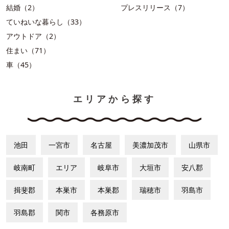
結婚（2）
プレスリリース（7）
ていねいな暮らし（33）
アウトドア（2）
住まい（71）
車（45）
エリアから探す
池田
一宮市
名古屋
美濃加茂市
山県市
岐南町
エリア
岐阜市
大垣市
安八郡
揖斐郡
本巣市
本巣郡
瑞穂市
羽島市
羽島郡
関市
各務原市