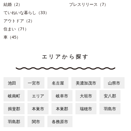
結婚（2）
プレスリリース（7）
ていねいな暮らし（33）
アウトドア（2）
住まい（71）
車（45）
エリアから探す
池田
一宮市
名古屋
美濃加茂市
山県市
岐南町
エリア
岐阜市
大垣市
安八郡
揖斐郡
本巣市
本巣郡
瑞穂市
羽島市
羽島郡
関市
各務原市