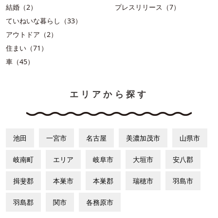
結婚（2）
プレスリリース（7）
ていねいな暮らし（33）
アウトドア（2）
住まい（71）
車（45）
エリアから探す
池田
一宮市
名古屋
美濃加茂市
山県市
岐南町
エリア
岐阜市
大垣市
安八郡
揖斐郡
本巣市
本巣郡
瑞穂市
羽島市
羽島郡
関市
各務原市