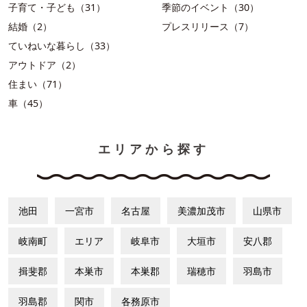
子育て・子ども（31）
季節のイベント（30）
結婚（2）
プレスリリース（7）
ていねいな暮らし（33）
アウトドア（2）
住まい（71）
車（45）
エリアから探す
池田
一宮市
名古屋
美濃加茂市
山県市
岐南町
エリア
岐阜市
大垣市
安八郡
揖斐郡
本巣市
本巣郡
瑞穂市
羽島市
羽島郡
関市
各務原市