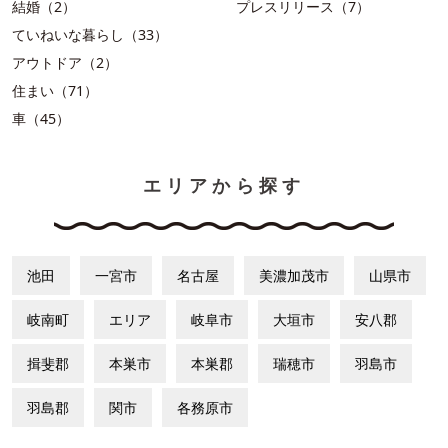
結婚（2）
プレスリリース（7）
ていねいな暮らし（33）
アウトドア（2）
住まい（71）
車（45）
エリアから探す
池田
一宮市
名古屋
美濃加茂市
山県市
岐南町
エリア
岐阜市
大垣市
安八郡
揖斐郡
本巣市
本巣郡
瑞穂市
羽島市
羽島郡
関市
各務原市