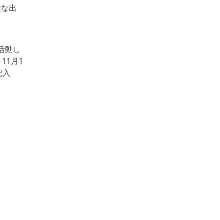
敵な出
活動し
11月1
記入