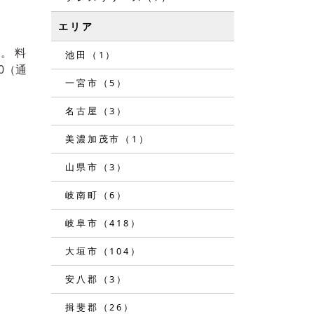
エリア
。 料
池田（1）
0（通
一宮市（5）
名古屋（3）
美濃加茂市（1）
山県市（3）
岐南町（6）
岐阜市（418）
大垣市（104）
安八郡（3）
揖斐郡（26）