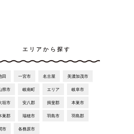
エリアから探す
池田
一宮市
名古屋
美濃加茂市
山県市
岐南町
エリア
岐阜市
大垣市
安八郡
揖斐郡
本巣市
本巣郡
瑞穂市
羽島市
羽島郡
関市
各務原市