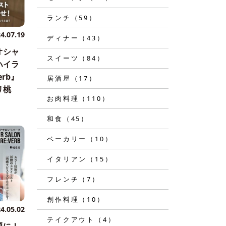
ランチ（59）
4.07.19
ディナー（43）
オシャ
スイーツ（84）
ハイラ
erb』
居酒屋（17）
リ桃
お肉料理（110）
和食（45）
ベーカリー（10）
イタリアン（15）
フレンチ（7）
創作料理（10）
4.05.02
テイクアウト（4）