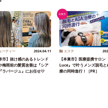
本巣市
ューティー
2024.04.11
エステ
202
阜市】抜け感のあるトレンド
【本巣市】医療提携サロン
や梅雨前の髪質改善は『シア
Luce』で叶うメンズ脱毛と
『ラパージュ』にお任せ♡
療の同時進行！［PR］