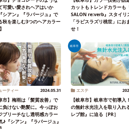
阜市】チョコレートのような
【岐阜市】カラー技術が話
て可愛い愛されヘアはいか
カットもトレンドカラーも『
『シアン』『ラパージュ』で
SALON re:verb』スタイ
る秋を楽しむ3つのヘアカラー
「ラピスラズリ桃世」にお
R】
せ！
岐阜市
ューティー
2024.05.31
エステ
202
阜市】梅雨は「髪質改善」で
【岐阜市】岐阜市で初導入
に負けない艶髪に。今っぽお
の無針水光注入を取り入れ
♡ブリーチなし透明感カラー
レブ館』に迫る［PR］
気♪『シアン』『ラパージュ』
R】