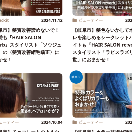
eckit
2024.11.12
ビューティー
202
阜市】髪質改善諦めないで！
【岐阜市】髪色をいかして
も『HAIR SALON
レを楽しめるシークレット
:verb』スタイリスト「ソウジュ
イトも『HAIR SALON re:v
」の〈髪質改善縮毛矯正〉に
スタイリスト「ラピスラズ
かせ！
世」におまかせ！
岐阜市
ューティー
2024.10.04
ビューティー
202