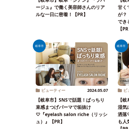
【岐阜市】岐阜『シアン』『ラパ
【岐
ージュ』で働く美容師さんのリア
甘く
ルな一日に密着！【PR】
が？
でき
【P
岐阜市
岐阜市
ビューティー
2024.05.07
ビ
【岐阜市】SNSで話題！ぱっちり
【岐
束感まつげパーマで垢抜け
湿気
♡『eyelash salon riche（リッシ
洒落
ュ）』【PR】
も人
【P