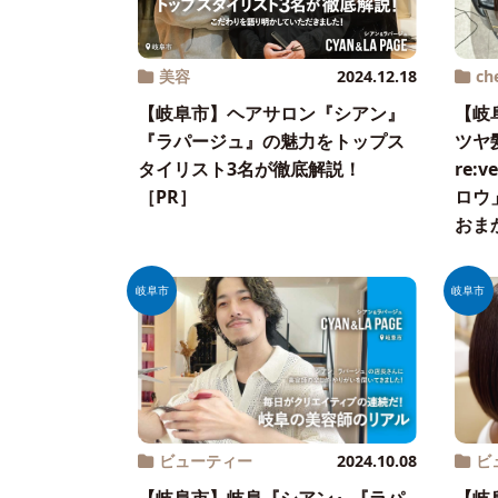
美容
2024.12.18
ch
【岐阜市】ヘアサロン『シアン』
【岐
『ラパージュ』の魅力をトップス
ツヤ髪
タイリスト3名が徹底解説！
re
［PR］
ロウ
おま
岐阜市
岐阜市
ビューティー
2024.10.08
ビ