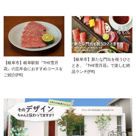
【岐阜市】新たな門出を祝うひと
【岐阜市】岐阜駅前『THE雪月
とき、『THE雪月花』で楽しむ絶
花』の忘年会におすすめコースを
品ランチ[PR]
ご紹介[PR]