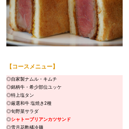
【コースメニュー】
◎自家製ナムル・キムチ
◎銘柄牛・希少部位ユッケ
◎特上塩タン
◎厳選和牛 塩焼き2種
◎旬野菜サラダ
◎
シャトーブリアンカツサンド
◎雪月花酢橘冷麺