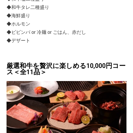
◆和牛タレ二種盛り
◆海鮮盛り
◆ホルモン
◆ビビンバ or 冷麺 or ごはん、赤だし
◆デザート
厳選和牛を贅沢に楽しめる10,000円コー
ス＜全11品＞