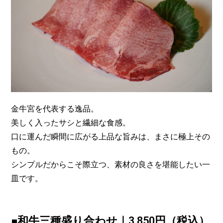
金牛宮を代表する逸品。
美しく入ったサシと繊細な食感。
口に運んだ瞬間に広がる上品な旨みは、まさに極上その
もの。
シンプルだからこそ際立つ、素材の良さを堪能したい一
皿です。
■和牛三種盛り合わせ｜3,850円（税込）