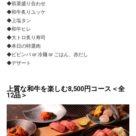
◆前菜盛り合わせ
◆和牛炙りユッケ
◆上塩タン
◆和牛ヒレ
◆大トロ炙り寿司
◆本日の特選肉
◆ビビンバ or 冷麺 or ごはん、赤だし
◆デザート
上質な和牛を楽しむ8,500円コース＜全
12品＞