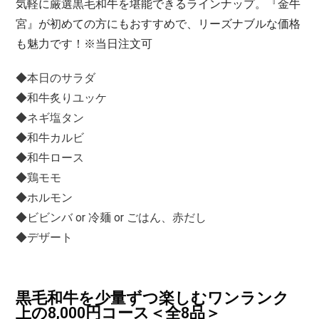
気軽に厳選黒毛和牛を堪能できるラインナップ。『金牛
宮』が初めての方にもおすすめで、リーズナブルな価格
も魅力です！※当日注文可
◆本日のサラダ
◆和牛炙りユッケ
◆ネギ塩タン
◆和牛カルビ
◆和牛ロース
◆鶏モモ
◆ホルモン
◆ビビンバ or 冷麺 or ごはん、赤だし
◆デザート
黒毛和牛を少量ずつ楽しむワンランク
上の8,000円コース＜全8品＞