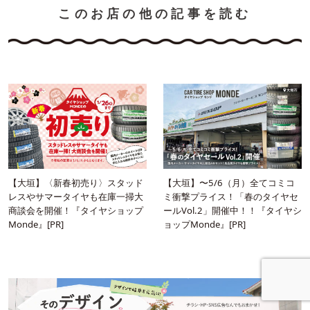
このお店の他の記事を読む
【大垣】〈新春初売り〉スタッド
【大垣】〜5/6（月）全てコミコ
レスやサマータイヤも在庫一掃大
ミ衝撃プライス！「春のタイヤセ
商談会を開催！『タイヤショップ
ールVol.2」開催中！！『タイヤシ
Monde』[PR]
ョップMonde』[PR]