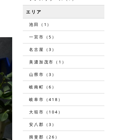
エリア
池田（1）
一宮市（5）
名古屋（3）
美濃加茂市（1）
山県市（3）
岐南町（6）
岐阜市（418）
大垣市（104）
安八郡（3）
揖斐郡（26）