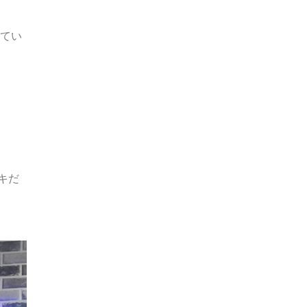
ってい
キだ