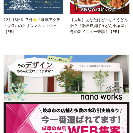
12月16日&17日⭐︎『岐阜アクテ
【大垣】あなたはどっちのうどん
ィブG』のクリスマスマルシェ
派？『讃岐釜揚げうどん小塚屋』
［PR］
冬の新メニュー登場！【PR】