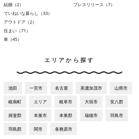
結婚（2）
プレスリリース（7）
ていねいな暮らし（33）
アウトドア（2）
住まい（71）
車（45）
エリアから探す
池田
一宮市
名古屋
美濃加茂市
山県市
岐南町
エリア
岐阜市
大垣市
安八郡
揖斐郡
本巣市
本巣郡
瑞穂市
羽島市
羽島郡
関市
各務原市