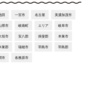
池田
一宮市
名古屋
美濃加茂市
山県市
岐南町
エリア
岐阜市
大垣市
安八郡
揖斐郡
本巣市
本巣郡
瑞穂市
羽島市
羽島郡
関市
各務原市