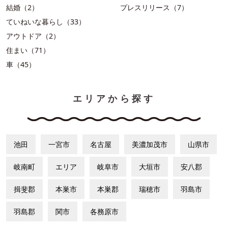
結婚（2）
プレスリリース（7）
ていねいな暮らし（33）
アウトドア（2）
住まい（71）
車（45）
エリアから探す
池田
一宮市
名古屋
美濃加茂市
山県市
岐南町
エリア
岐阜市
大垣市
安八郡
揖斐郡
本巣市
本巣郡
瑞穂市
羽島市
羽島郡
関市
各務原市