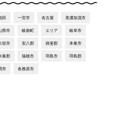
池田
一宮市
名古屋
美濃加茂市
山県市
岐南町
エリア
岐阜市
大垣市
安八郡
揖斐郡
本巣市
本巣郡
瑞穂市
羽島市
羽島郡
関市
各務原市