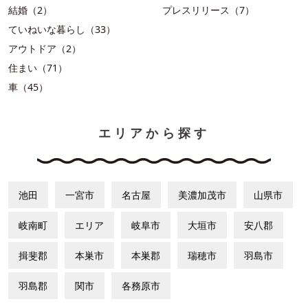
結婚（2）
プレスリリース（7）
ていねいな暮らし（33）
アウトドア（2）
住まい（71）
車（45）
エリアから探す
池田
一宮市
名古屋
美濃加茂市
山県市
岐南町
エリア
岐阜市
大垣市
安八郡
揖斐郡
本巣市
本巣郡
瑞穂市
羽島市
羽島郡
関市
各務原市