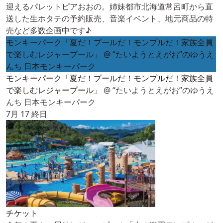
迎えるパレットピアおおの。姉妹都市北海道常呂町から直
送した生ホタテの予約販売、音楽イベント、地元商品の特
売など多数企画中です♪
モンキーパーク「夏だ！プールだ！モンプルだ！家族全員
で楽しむレジャープール」
@ “たいようとえがお”のゆうえ
んち 日本モンキーパーク
モンキーパーク「夏だ！プールだ！モンプルだ！家族全員
で楽しむレジャープール」
@ “たいようとえがお”のゆうえ
んち 日本モンキーパーク
7月 17
終日
チケット