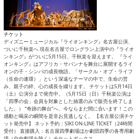
チケット
ディズニーミュージカル『ライオンキング』名古屋公演、
ついに千秋楽へ 現在名古屋でロングラン上演中の『ライオ
ンキング』がついに5月15日、千秋楽を迎えます。 『ライ
オンキング』はアフリカ・サバンナを舞台に展開するライ
オンの子・シンバの成長物語。「サークル・オブ・ライフ
（生命の連環）」という深遠なテーマの中で、生命の営
み、親子の絆、心の成長を綴ります。 チケットは5月14日
（土）公演分まで発売中。（5月15日（日）千秋楽公演は
「四季の会」会員を対象とした抽選のみで販売を終了しま
した。） “奇跡の舞台”へ、今ならまだ間に合います！この
感動と喝采の瞬間を是非お見逃しなく。 【名古屋公演チケ
ット発売中】 ネット予約：SIKI ON-LINE TICKET（24時間
受付） 直接購入：名古屋四季劇場ほか劇団四季の各専用劇
場（自由劇場を除く）チケットボックス