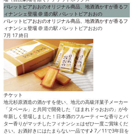
パレットピアおおのオリジナル商品、地酒酒かすが香るフ
ィナンシェ登場
@ 道の駅 パレットピアおおの
パレットピアおおのオリジナル商品、地酒酒かすが香るフ
ィナンシェ登場
@ 道の駅 パレットピアおおの
7月 17
終日
チケット
地元杉原酒造の酒かすを使い、地元の高級洋菓子メーカー
「ヌベール」と共同で開発した「ほまれドゥおおの」が今
年新しく登場しました！日本酒のフルーティーな香りとバ
ター香りがマッチしたフィナンシェはぜひ一度ご賞味くだ
さい。お酒好きにはたまらない一品です♪ 7／11で3年目を