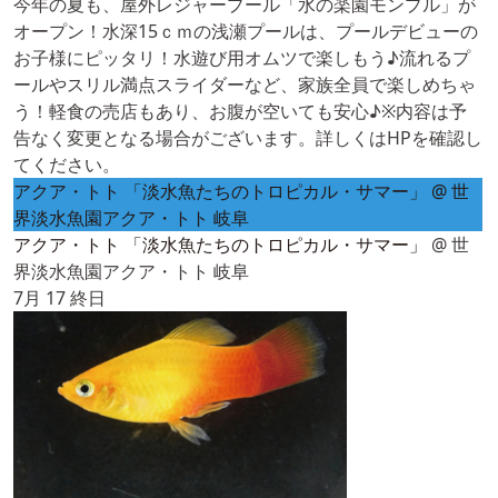
今年の夏も、屋外レジャープール「水の楽園モンプル」が
オープン！水深15ｃｍの浅瀬プールは、プールデビューの
お子様にピッタリ！水遊び用オムツで楽しもう♪流れるプ
ールやスリル満点スライダーなど、家族全員で楽しめちゃ
う！軽食の売店もあり、お腹が空いても安心♪※内容は予
告なく変更となる場合がございます。詳しくはHPを確認し
てください。
アクア・トト 「淡水魚たちのトロピカル・サマー」
@ 世
界淡水魚園アクア・トト 岐阜
アクア・トト 「淡水魚たちのトロピカル・サマー」
@ 世
界淡水魚園アクア・トト 岐阜
7月 17
終日