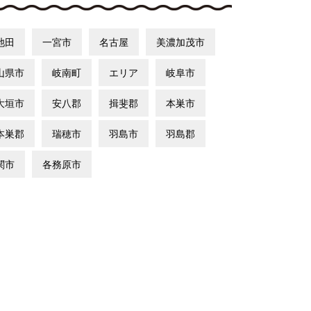
池田
一宮市
名古屋
美濃加茂市
山県市
岐南町
エリア
岐阜市
大垣市
安八郡
揖斐郡
本巣市
本巣郡
瑞穂市
羽島市
羽島郡
関市
各務原市