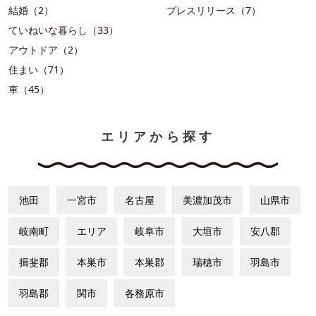
結婚（2）
プレスリリース（7）
ていねいな暮らし（33）
アウトドア（2）
住まい（71）
車（45）
エリアから探す
池田
一宮市
名古屋
美濃加茂市
山県市
岐南町
エリア
岐阜市
大垣市
安八郡
揖斐郡
本巣市
本巣郡
瑞穂市
羽島市
羽島郡
関市
各務原市