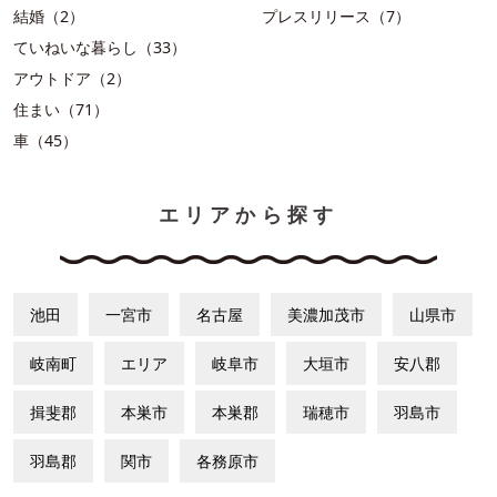
結婚（2）
プレスリリース（7）
ていねいな暮らし（33）
アウトドア（2）
住まい（71）
車（45）
エリアから探す
池田
一宮市
名古屋
美濃加茂市
山県市
岐南町
エリア
岐阜市
大垣市
安八郡
揖斐郡
本巣市
本巣郡
瑞穂市
羽島市
羽島郡
関市
各務原市