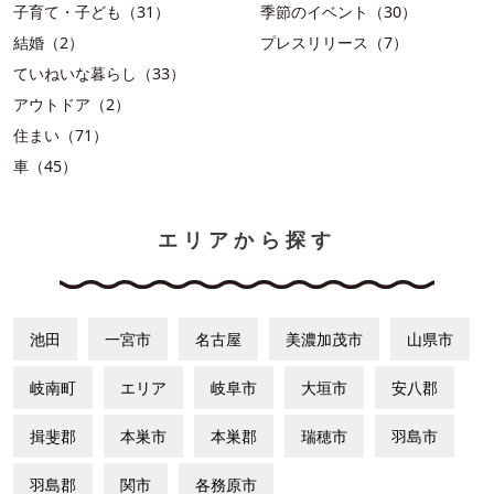
子育て・子ども（31）
季節のイベント（30）
結婚（2）
プレスリリース（7）
ていねいな暮らし（33）
アウトドア（2）
住まい（71）
車（45）
エリアから探す
池田
一宮市
名古屋
美濃加茂市
山県市
岐南町
エリア
岐阜市
大垣市
安八郡
揖斐郡
本巣市
本巣郡
瑞穂市
羽島市
羽島郡
関市
各務原市