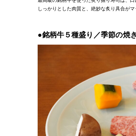
最高級の銘柄牛を使った炙り握り寿司は、口
しっかりとした肉質と、絶妙な炙り具合がマ
●銘柄牛５種盛り／季節の焼