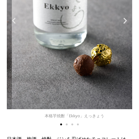
純米吟醸 無濾過生原酒 長良泉