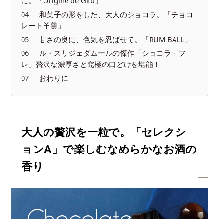
に。「Origine de Gifu」
和菓子の形をした、大人のショコラ。「チョコ
レート羊羹」
甘さの奥に、色気を忍ばせて。「RUM BALL」
ル・スリジェダムールの傑作「ショコラ・フ
レ」贅沢な濃厚さと究極の口どけを堪能！
おわりに
大人の贅沢を一粒で。「セレクシ
ョンA」で楽しむなめらかなお酒の
香り