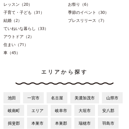
レッスン（20）
お祭り（6）
子育て・子ども（31）
季節のイベント（30）
結婚（2）
プレスリリース（7）
ていねいな暮らし（33）
アウトドア（2）
住まい（71）
車（45）
エリアから探す
池田
一宮市
名古屋
美濃加茂市
山県市
岐南町
エリア
岐阜市
大垣市
安八郡
揖斐郡
本巣市
本巣郡
瑞穂市
羽島市